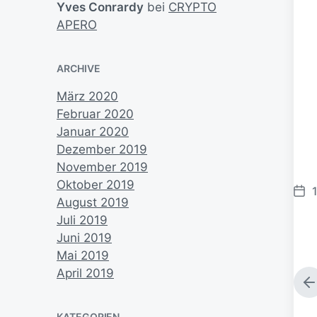
Yves Conrardy
bei
CRYPTO
APERO
ARCHIVE
März 2020
Februar 2020
Januar 2020
Dezember 2019
November 2019
Oktober 2019
B
August 2019
e
Juli 2019
i
Juni 2019
t
Mai 2019
r
April 2019
a
V
g
o
r
KATEGORIEN