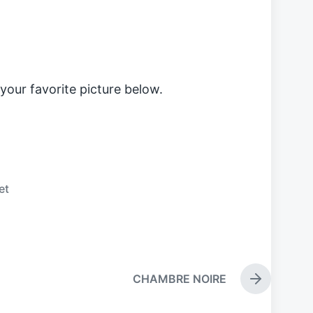
 your favorite picture below.
et
CHAMBRE NOIRE
N
ä
c