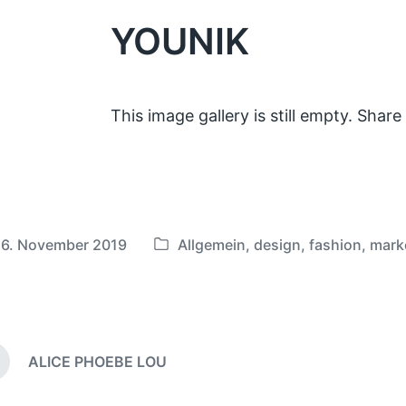
YOUNIK
This image gallery is still empty. Share
16. November 2019
Allgemein
,
design
,
fashion
,
mark
V
e
r
ö
f
ALICE PHOEBE LOU
f
e