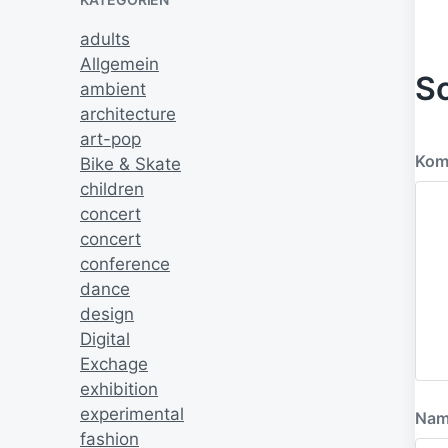
s
h
d
adults
e
a
r
Allgemein
t
S
i
ambient
u
g
architecture
e
m
art-pop
r
B
Kom
Bike & Skate
e
children
i
concert
t
concert
r
a
conference
g
dance
:
design
Digital
Exchage
exhibition
experimental
Na
fashion