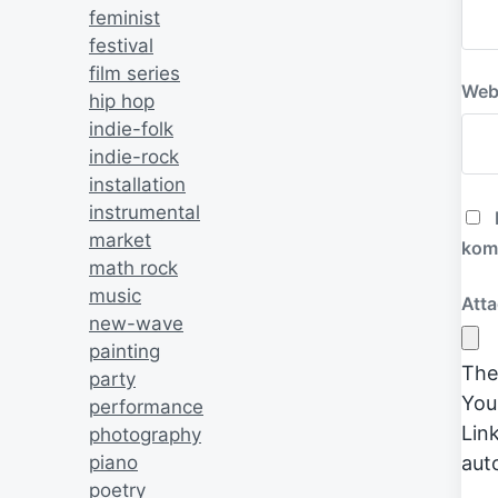
feminist
festival
film series
Web
hip hop
indie-folk
indie-rock
installation
instrumental
market
kom
math rock
music
Att
new-wave
painting
The
party
You
performance
Lin
photography
aut
piano
poetry