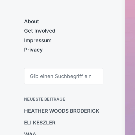
About
Get Involved
Impressum
Privacy
S
u
c
h
e
n
NEUESTE BEITRÄGE
HEATHER WOODS BRODERICK
ELI KESZLER
WAA