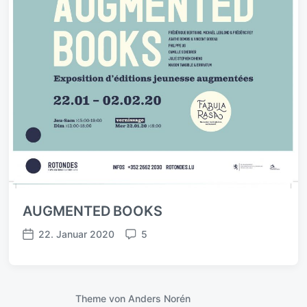
AUGMENTED BOOKS
22. Januar 2020
5
B
K
e
o
i
m
t
m
r
e
Theme von
Anders Norén