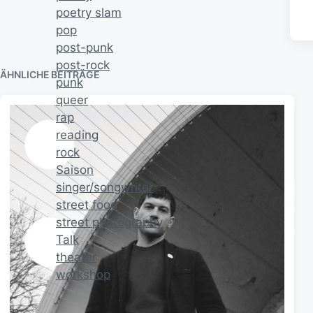
poetry slam
pop
post-punk
post-rock
ÄHNLICHE BEITRÄGE
punk
queer
rap
reading
rock
Saison
singer/songwriter
street food
street photography
Talk
theater
workshop