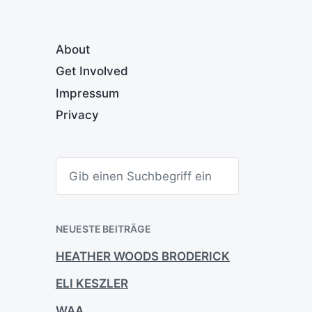
About
Get Involved
Impressum
Privacy
S
u
c
h
e
n
NEUESTE BEITRÄGE
HEATHER WOODS BRODERICK
ELI KESZLER
WAA